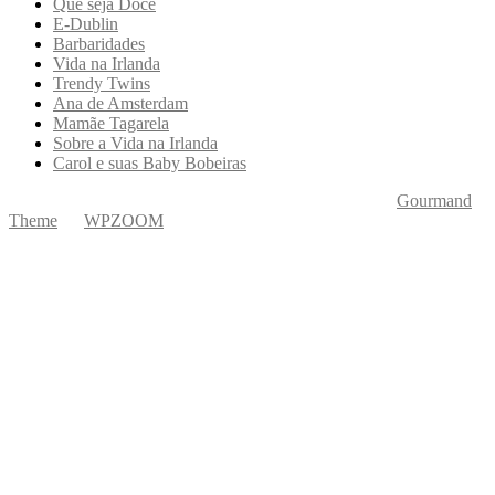
Que seja Doce
E-Dublin
Barbaridades
Vida na Irlanda
Trendy Twins
Ana de Amsterdam
Mamãe Tagarela
Sobre a Vida na Irlanda
Carol e suas Baby Bobeiras
Copyright © 2026 Ká Entre Nós Por Karine Keogh
—
Gourmand
Theme
by
WPZOOM