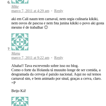
Mike
março 7, 2011 at 4:29 am
·
Reply
aki em Cali naum tem carnaval, nem orgia culinaria kikiki,
nem osvos de pascoa e nem fsta junina kikiki o povo aki gosta
mesmo é de trabalhar 🙂
Manu
março 7, 2011 at 9:22 am
·
Reply
Ahaha!! Tava escrevendo sobre isso no blog.
Como o forte da Holanda tá muuuito longe de ser comida, a
desgramada da cerveja é paixão nacional. Aqui no sul temos
carnaval sim, e bem animado por sinal, graças a cerva, claro.
=P
Beijo Ká!