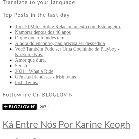
Translate to your language
Top Posts in the last day
Top 10 Mitos Sobre Relacionamento com Estrangeiro.
Namorar depois dos 40 anos
O que que o Irlandes tem...
A hora do encontro, nao precisa ser despedida
Você Também Pode ser Uma Coelhinha da Playboy -
Ká.Entre.Nós.
Amor que dura.
Ser só
2021 - What a Ride
Gêmeas Irlandesas - Irish twins
Irish Twins.
Follow me On BLOGLOVIN
Ká Entre Nós Por Karine Keogh