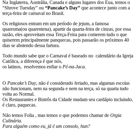
Na Inglaterra, Austrália, Canada e alguns lugares dos Eua, temos o
“Shrove Tuesday” ou
“Pancake’s Day”
que acontece junto com a
terça-feira de carnaval no Brasil.
Os religiosos entram em um período de jejum, a famosa
quaresma(ou quarentena), apartir da quarta-feira de cinzas, por essa
razão, eles aproveitam essa Terça-Feira para comerem tudo o que
quiserem principalmente panquecas, pois passarão os próximos 40
dias se abstendo dessa fartura.
Todo mundo sabe que o Carnaval é baseado no calendário da Igreja
Católica, a diferença é que nós,
os latinos, resolvemos enfiar o
Pé-na-Jaca.
O
Pancake’s Day
, não é considerado feriado, mas algumas escolas
não funcionam, nem na segunda e nem na terça, só na quarta tudo
volta ao Normal.
Os Restaurantes e Bistrôs da Cidade mudam seu cardápio incluindo,
é claro, paquecas.
Não temos Folia , mas temos o que podemos chamar de
Orgia
Culinária.
Para alguém como eu, já é um consolo, hun?