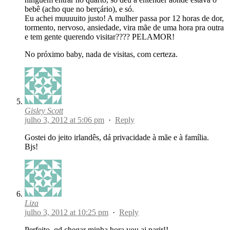
bebê (acho que no berçário), e só.
Eu achei muuuuito justo! A mulher passa por 12 horas de dor,
tormento, nervoso, ansiedade, vira mãe de uma hora pra outra
e tem gente querendo visitar???? PELAMOR!
No próximo baby, nada de visitas, com certeza.
Gisley Scott
julho 3, 2012 at 5:06 pm
·
Reply
Gostei do jeito irlandês, dá privacidade à mãe e à família.
Bjs!
Liza
julho 3, 2012 at 10:25 pm
·
Reply
Perfeito, qd chegar minha hora vou ai parir!!