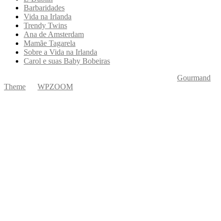
Barbaridades
Vida na Irlanda
Trendy Twins
Ana de Amsterdam
Mamãe Tagarela
Sobre a Vida na Irlanda
Carol e suas Baby Bobeiras
Copyright © 2026 Ká Entre Nós Por Karine Keogh
—
Gourmand
Theme
by
WPZOOM