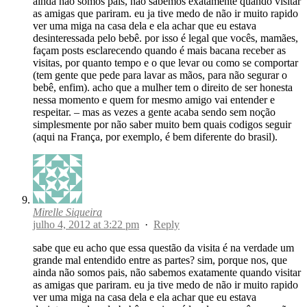
ainda não somos pais, não sabemos exatamente quando visitar
as amigas que pariram. eu ja tive medo de não ir muito rapido
ver uma miga na casa dela e ela achar que eu estava
desinteressada pelo bebê. por isso é legal que vocês, mamães,
façam posts esclarecendo quando é mais bacana receber as
visitas, por quanto tempo e o que levar ou como se comportar
(tem gente que pede para lavar as mãos, para não segurar o
bebê, enfim). acho que a mulher tem o direito de ser honesta
nessa momento e quem for mesmo amigo vai entender e
respeitar. – mas as vezes a gente acaba sendo sem noção
simplesmente por não saber muito bem quais codigos seguir
(aqui na França, por exemplo, é bem diferente do brasil).
Mirelle Siqueira
julho 4, 2012 at 3:22 pm
·
Reply
sabe que eu acho que essa questão da visita é na verdade um
grande mal entendido entre as partes? sim, porque nos, que
ainda não somos pais, não sabemos exatamente quando visitar
as amigas que pariram. eu ja tive medo de não ir muito rapido
ver uma miga na casa dela e ela achar que eu estava