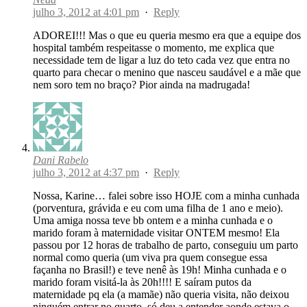
julho 3, 2012 at 4:01 pm
·
Reply
ADOREI!!! Mas o que eu queria mesmo era que a equipe dos
hospital também respeitasse o momento, me explica que
necessidade tem de ligar a luz do teto cada vez que entra no
quarto para checar o menino que nasceu saudável e a mãe que
nem soro tem no braço? Pior ainda na madrugada!
Dani Rabelo
julho 3, 2012 at 4:37 pm
·
Reply
Nossa, Karine… falei sobre isso HOJE com a minha cunhada
(porventura, grávida e eu com uma filha de 1 ano e meio).
Uma amiga nossa teve bb ontem e a minha cunhada e o
marido foram à maternidade visitar ONTEM mesmo! Ela
passou por 12 horas de trabalho de parto, conseguiu um parto
normal como queria (um viva pra quem consegue essa
façanha no Brasil!) e teve nenê às 19h! Minha cunhada e o
marido foram visitá-la às 20h!!!! E saíram putos da
maternidade pq ela (a mamãe) não queria visita, não deixou
ninguém entrar no quarto, só deu a entender aonde estava o