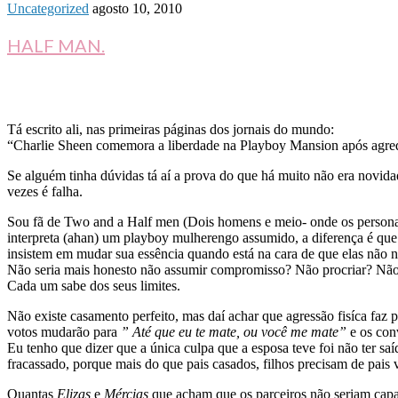
Uncategorized
agosto 10, 2010
HALF MAN.
Tá escrito ali, nas primeiras páginas dos jornais do mundo:
“Charlie Sheen comemora a liberdade na Playboy Mansion após agredi
Se alguém tinha dúvidas tá aí a prova do que há muito não era novidad
vezes é falha.
Sou fã de Two and a Half men (Dois homens e meio- onde os personage
interpreta (ahan) um playboy mulherengo assumido, a diferença é que 
insistem em mudar sua essência quando está na cara de que elas não
Não seria mais honesto não assumir compromisso? Não procriar? Não
Cada um sabe dos seus limites.
Não existe casamento perfeito, mas daí achar que agressão fisíca faz 
votos mudarão para
” Até que eu te mate, ou você me mate”
e os con
Eu tenho que dizer que a única culpa que a esposa teve foi não ter sa
fracassado, porque mais do que pais casados, filhos precisam de pais 
Quantas
Elizas
e
Mércias
que acham que os parceiros não seriam capa