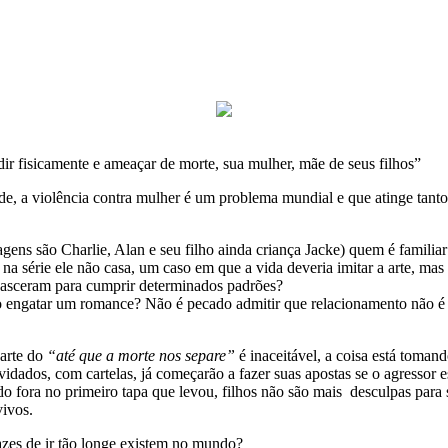
r fisicamente e ameaçar de morte, sua mulher, mãe de seus filhos”
e, a violência contra mulher é um problema mundial e que atinge tanto a
ns são Charlie, Alan e seu filho ainda criança Jacke) quem é familiar
na série ele não casa, um caso em que a vida deveria imitar a arte, ma
 nasceram para cumprir determinados padrões?
 engatar um romance? Não é pecado admitir que relacionamento não é
parte do
“até que a morte nos separe”
é inaceitável, a coisa está toma
vidados, com cartelas, já começarão a fazer suas apostas se o agressor
ído fora no primeiro tapa que levou, filhos não são mais desculpas par
vivos.
zes de ir tão longe existem no mundo?