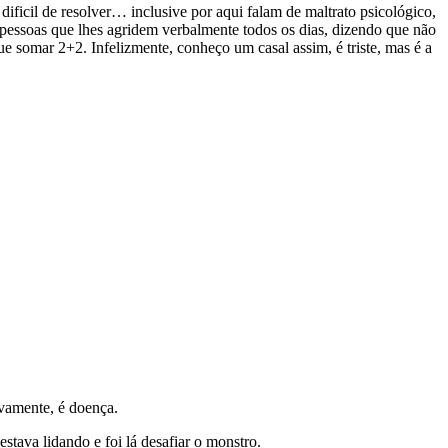
ficil de resolver… inclusive por aqui falam de maltrato psicológico,
 pessoas que lhes agridem verbalmente todos os dias, dizendo que não
e somar 2+2. Infelizmente, conheço um casal assim, é triste, mas é a
vamente, é doença.
tava lidando e foi lá desafiar o monstro.