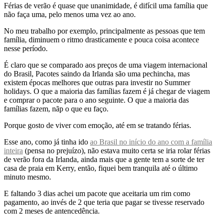
Férias de verão é quase que unanimidade, é difícil uma família que
não faça uma, pelo menos uma vez ao ano.
No meu trabalho por exemplo, principalmente as pessoas que tem
família, diminuem o ritmo drasticamente e pouca coisa acontece
nesse período.
É claro que se comparado aos preços de uma viagem internacional
do Brasil, Pacotes saindo da Irlanda são uma pechincha, mas
existem épocas melhores que outras para investir no Summer
holidays. O que a maioria das famílias fazem é já chegar de viagem
e comprar o pacote para o ano seguinte. O que a maioria das
famílias fazem, nãp o que eu faço.
Porque gosto de viver com emoção, até em se tratando férias.
Esse ano, como já tinha ido
ao Brasil no início do ano com a família
inteira
(pensa no prejuízo), não estava muito certa se iria rolar férias
de verão fora da Irlanda, ainda mais que a gente tem a sorte de ter
casa de praia em Kerry, então, fiquei bem tranquila até o último
minuto mesmo.
E faltando 3 dias achei um pacote que aceitaria um rim como
pagamento, ao invés de 2 que teria que pagar se tivesse reservado
com 2 meses de antencedência.