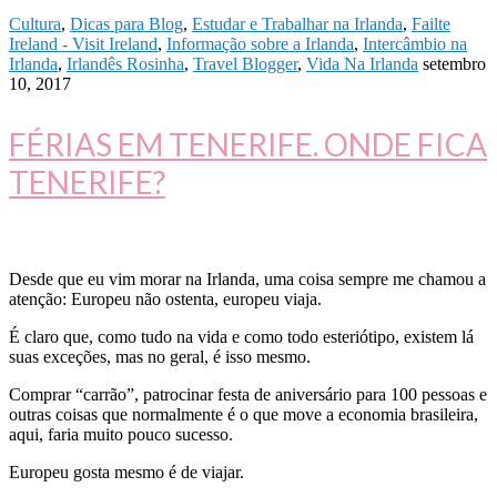
Cultura
,
Dicas para Blog
,
Estudar e Trabalhar na Irlanda
,
Failte
Ireland - Visit Ireland
,
Informação sobre a Irlanda
,
Intercâmbio na
Irlanda
,
Irlandês Rosinha
,
Travel Blogger
,
Vida Na Irlanda
setembro
10, 2017
FÉRIAS EM TENERIFE. ONDE FICA
TENERIFE?
Desde que eu vim morar na Irlanda, uma coisa sempre me chamou a
atenção: Europeu não ostenta, europeu viaja.
É claro que, como tudo na vida e como todo esteriótipo, existem lá
suas exceções, mas no geral, é isso mesmo.
Comprar “carrão”, patrocinar festa de aniversário para 100 pessoas e
outras coisas que normalmente é o que move a economia brasileira,
aqui, faria muito pouco sucesso.
Europeu gosta mesmo é de viajar.