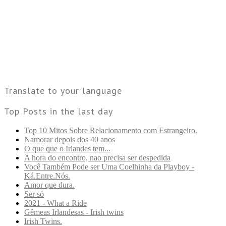
Translate to your language
Top Posts in the last day
Top 10 Mitos Sobre Relacionamento com Estrangeiro.
Namorar depois dos 40 anos
O que que o Irlandes tem...
A hora do encontro, nao precisa ser despedida
Você Também Pode ser Uma Coelhinha da Playboy -
Ká.Entre.Nós.
Amor que dura.
Ser só
2021 - What a Ride
Gêmeas Irlandesas - Irish twins
Irish Twins.