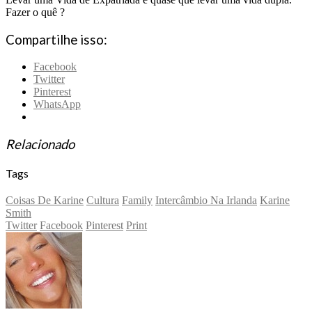
Fazer o quê ?
Compartilhe isso:
Facebook
Twitter
Pinterest
WhatsApp
Relacionado
Tags
Coisas De Karine
Cultura
Family
Intercâmbio Na Irlanda
Karine
Smith
Twitter
Facebook
Pinterest
Print