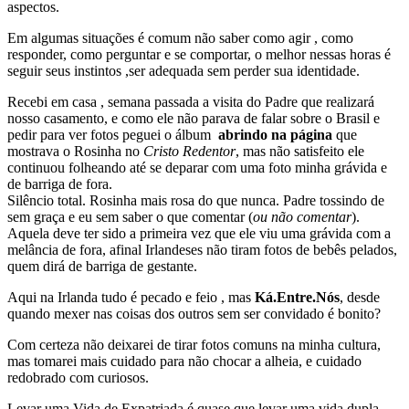
aspectos.
Em algumas situações é comum não saber como agir , como
responder, como perguntar e se comportar, o melhor nessas horas é
seguir seus instintos ,ser adequada sem perder sua identidade.
Recebi em casa , semana passada a visita do Padre que realizará
nosso casamento, e como ele não parava de falar sobre o Brasil e
pedir para ver fotos peguei o álbum
abrindo na página
que
mostrava o Rosinha no
Cristo Redentor
, mas não satisfeito ele
continuou folheando até se deparar com uma foto minha grávida e
de barriga de fora.
Silêncio total. Rosinha mais rosa do que nunca. Padre tossindo de
sem graça e eu sem saber o que comentar (
ou não comentar
).
Aquela deve ter sido a primeira vez que ele viu uma grávida com a
melância de fora, afinal Irlandeses não tiram fotos de bebês pelados,
quem dirá de barriga de gestante.
Aqui na Irlanda tudo é pecado e feio , mas
Ká.Entre.Nós
, desde
quando mexer nas coisas dos outros sem ser convidado é bonito?
Com certeza não deixarei de tirar fotos comuns na minha cultura,
mas tomarei mais cuidado para não chocar a alheia, e cuidado
redobrado com curiosos.
Levar uma Vida de Expatriada é quase que levar uma vida dupla.