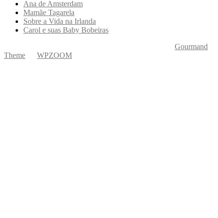
Ana de Amsterdam
Mamãe Tagarela
Sobre a Vida na Irlanda
Carol e suas Baby Bobeiras
Copyright © 2026 Ká Entre Nós Por Karine Keogh
—
Gourmand
Theme
by
WPZOOM