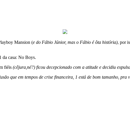
 Playboy Mansion (
e do Fábio Júnior, mas o Fábio é ôta história)
, por 
1 da casa: No Boys.
m fiéis
(cêjura,né?) ficou decepcionado com a atitude e decidiu expulsa
lusão que em tempos de crise financeira, 1 está de bom tamanho, pra 