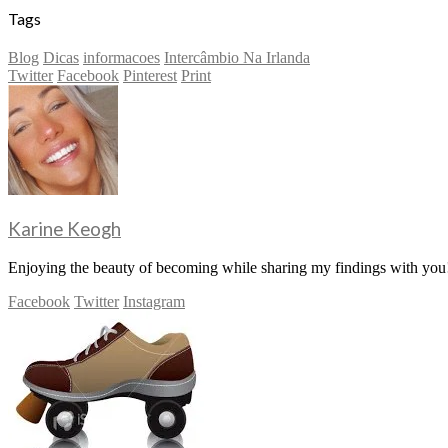
Tags
Blog
Dicas
informacoes
Intercâmbio Na Irlanda
Twitter
Facebook
Pinterest
Print
Karine Keogh
Enjoying the beauty of becoming while sharing my findings with you!
Facebook
Twitter
Instagram