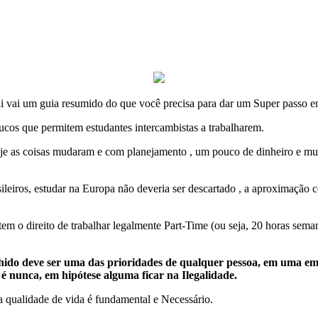
ui vai um guia resumido do que você precisa para dar um Super passo
oucos que permitem estudantes intercambistas a trabalharem.
hoje as coisas mudaram e com planejamento , um pouco de dinheiro e mu
sileiros, estudar na Europa não deveria ser descartado , a aproximação
m o direito de trabalhar legalmente Part-Time (ou seja, 20 horas semana
hido deve ser uma das prioridades de qualquer pessoa, em uma eme
o é nunca, em hipótese alguma ficar na Ilegalidade.
 a qualidade de vida é fundamental e Necessário.