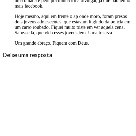
uma olhada e pedi pra minha irmã divulgar, já que não tenho
mais facebook.
Hoje mesmo, aqui em frente o ap onde moro, foram presos
dois jovens adolescentes, que estavam fugindo da polícia em
um carro roubado. Fiquei muito triste em ver aquela cena.
Sabe-se lá, que vida esses jovens tem. Uma tristeza.
Um grande abraço. Fiquem com Deus.
Deixe uma resposta