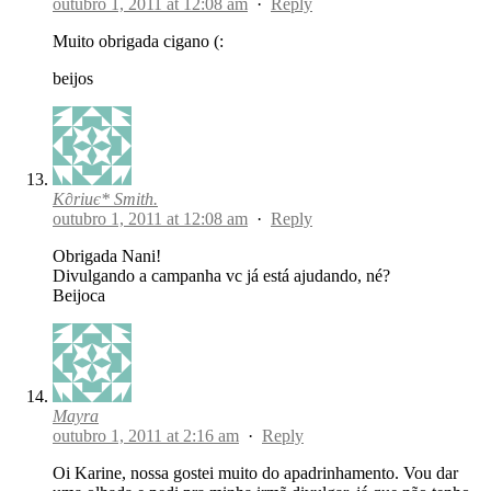
outubro 1, 2011 at 12:08 am
·
Reply
Muito obrigada cigano (:
beijos
K∂riиє* Smith.
outubro 1, 2011 at 12:08 am
·
Reply
Obrigada Nani!
Divulgando a campanha vc já está ajudando, né?
Beijoca
Mayra
outubro 1, 2011 at 2:16 am
·
Reply
Oi Karine, nossa gostei muito do apadrinhamento. Vou dar