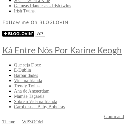
2021 - What a Ride
Gêmeas Irlandesas - Irish twins
Irish Twins.
Follow me On BLOGLOVIN
Ká Entre Nós Por Karine Keogh
Que seja Doce
E-Dublin
Barbaridades
Vida na Irlanda
Trendy Twins
Ana de Amsterdam
Mamãe Tagarela
Sobre a Vida na Irlanda
Carol e suas Baby Bobeiras
Copyright © 2026 Ká Entre Nós Por Karine Keogh
—
Gourmand
Theme
by
WPZOOM