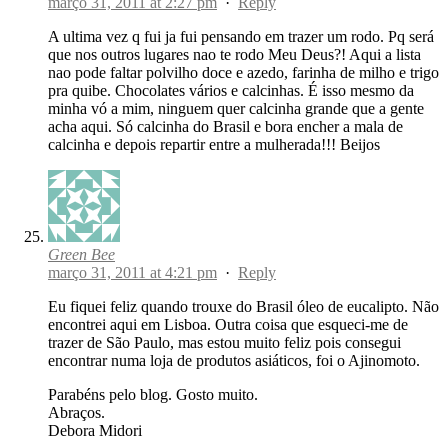
março 31, 2011 at 2:27 pm
·
Reply
A ultima vez q fui ja fui pensando em trazer um rodo. Pq será
que nos outros lugares nao te rodo Meu Deus?! Aqui a lista
nao pode faltar polvilho doce e azedo, farinha de milho e trigo
pra quibe. Chocolates vários e calcinhas. É isso mesmo da
minha vó a mim, ninguem quer calcinha grande que a gente
acha aqui. Só calcinha do Brasil e bora encher a mala de
calcinha e depois repartir entre a mulherada!!! Beijos
Green Bee
março 31, 2011 at 4:21 pm
·
Reply
Eu fiquei feliz quando trouxe do Brasil óleo de eucalipto. Não
encontrei aqui em Lisboa. Outra coisa que esqueci-me de
trazer de São Paulo, mas estou muito feliz pois consegui
encontrar numa loja de produtos asiáticos, foi o Ajinomoto.
Parabéns pelo blog. Gosto muito.
Abraços.
Debora Midori