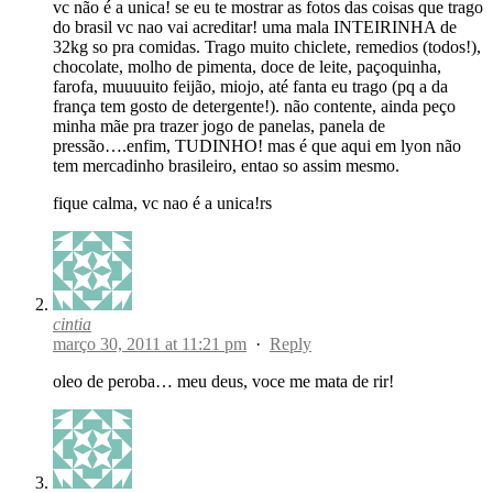
vc não é a unica! se eu te mostrar as fotos das coisas que trago
do brasil vc nao vai acreditar! uma mala INTEIRINHA de
32kg so pra comidas. Trago muito chiclete, remedios (todos!),
chocolate, molho de pimenta, doce de leite, paçoquinha,
farofa, muuuuito feijão, miojo, até fanta eu trago (pq a da
frança tem gosto de detergente!). não contente, ainda peço
minha mãe pra trazer jogo de panelas, panela de
pressão….enfim, TUDINHO! mas é que aqui em lyon não
tem mercadinho brasileiro, entao so assim mesmo.
fique calma, vc nao é a unica!rs
cintia
março 30, 2011 at 11:21 pm
·
Reply
oleo de peroba… meu deus, voce me mata de rir!