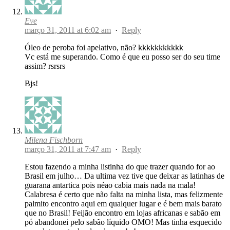
Eve
março 31, 2011 at 6:02 am
·
Reply
Óleo de peroba foi apelativo, não? kkkkkkkkkkk
Vc está me superando. Como é que eu posso ser do seu time
assim? rsrsrs
Bjs!
Milena Fischborn
março 31, 2011 at 7:47 am
·
Reply
Estou fazendo a minha listinha do que trazer quando for ao
Brasil em julho… Da ultima vez tive que deixar as latinhas de
guarana antartica pois néao cabia mais nada na mala!
Calabresa é certo que não falta na minha lista, mas felizmente
palmito encontro aqui em qualquer lugar e é bem mais barato
que no Brasil! Feijão encontro em lojas africanas e sabão em
pó abandonei pelo sabão líquido OMO! Mas tinha esquecido