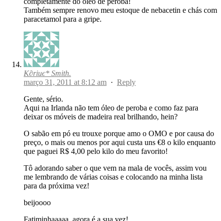
completamente do oleo de peroba!
Também sempre renovo meu estoque de nebacetin e chás com
paracetamol para a gripe.
K∂riиє* Smith.
março 31, 2011 at 8:12 am
·
Reply
Gente, sério.
Aqui na Irlanda não tem óleo de peroba e como faz para
deixar os móveis de madeira real brilhando, hein?
O sabão em pó eu trouxe porque amo o OMO e por causa do
preço, o mais ou menos por aqui custa uns €8 o kilo enquanto
que paguei R$ 4,00 pelo kilo do meu favorito!
Tô adorando saber o que vem na mala de vocês, assim vou
me lembrando de várias coisas e colocando na minha lista
para da próxima vez!
beijoooo
Fatiminhaaaaa, agora é a sua vez!