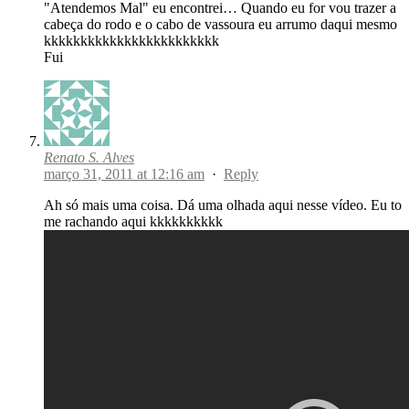
"Atendemos Mal" eu encontrei… Quando eu for vou trazer a
cabeça do rodo e o cabo de vassoura eu arrumo daqui mesmo
kkkkkkkkkkkkkkkkkkkkkkkk
Fui
Renato S. Alves
março 31, 2011 at 12:16 am
·
Reply
Ah só mais uma coisa. Dá uma olhada aqui nesse vídeo. Eu to
me rachando aqui kkkkkkkkkk