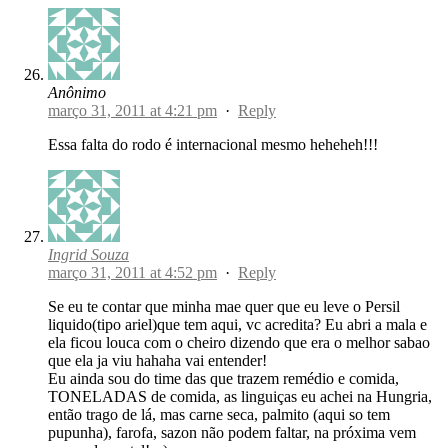
Anônimo
março 31, 2011 at 4:21 pm
·
Reply
Essa falta do rodo é internacional mesmo heheheh!!!
Ingrid Souza
março 31, 2011 at 4:52 pm
·
Reply
Se eu te contar que minha mae quer que eu leve o Persil
liquido(tipo ariel)que tem aqui, vc acredita? Eu abri a mala e
ela ficou louca com o cheiro dizendo que era o melhor sabao
que ela ja viu hahaha vai entender!
Eu ainda sou do time das que trazem remédio e comida,
TONELADAS de comida, as linguiças eu achei na Hungria,
então trago de lá, mas carne seca, palmito (aqui so tem
pupunha), farofa, sazon não podem faltar, na próxima vem