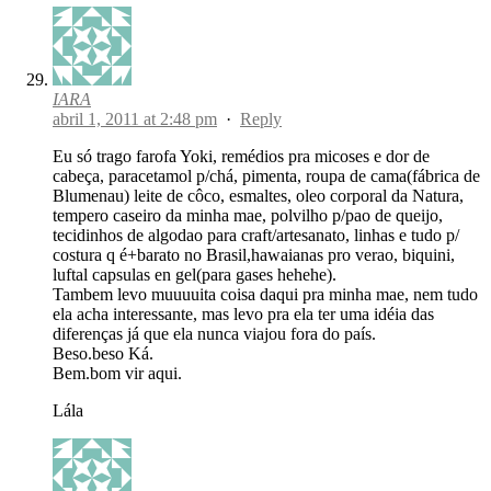
IARA
abril 1, 2011 at 2:48 pm
·
Reply
Eu só trago farofa Yoki, remédios pra micoses e dor de
cabeça, paracetamol p/chá, pimenta, roupa de cama(fábrica de
Blumenau) leite de côco, esmaltes, oleo corporal da Natura,
tempero caseiro da minha mae, polvilho p/pao de queijo,
tecidinhos de algodao para craft/artesanato, linhas e tudo p/
costura q é+barato no Brasil,hawaianas pro verao, biquini,
luftal capsulas en gel(para gases hehehe).
Tambem levo muuuuita coisa daqui pra minha mae, nem tudo
ela acha interessante, mas levo pra ela ter uma idéia das
diferenças já que ela nunca viajou fora do país.
Beso.beso Ká.
Bem.bom vir aqui.
Lála