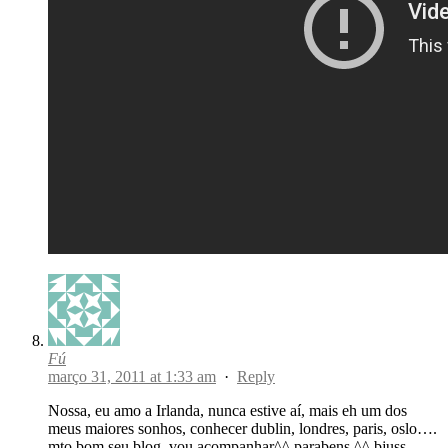
Fú
março 31, 2011 at 1:33 am
·
Reply
Nossa, eu amo a Irlanda, nunca estive aí, mais eh um dos
meus maiores sonhos, conhecer dublin, londres, paris, oslo….
mto bom seu blog, vou acompanhar^^ parabens ^^ bjuss