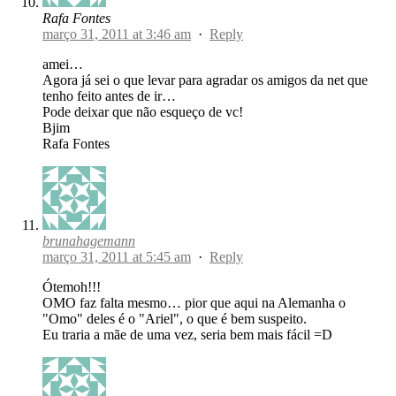
Rafa Fontes
março 31, 2011 at 3:46 am
·
Reply
amei…
Agora já sei o que levar para agradar os amigos da net que
tenho feito antes de ir…
Pode deixar que não esqueço de vc!
Bjim
Rafa Fontes
brunahagemann
março 31, 2011 at 5:45 am
·
Reply
Ótemoh!!!
OMO faz falta mesmo… pior que aqui na Alemanha o
"Omo" deles é o "Ariel", o que é bem suspeito.
Eu traria a mãe de uma vez, seria bem mais fácil =D