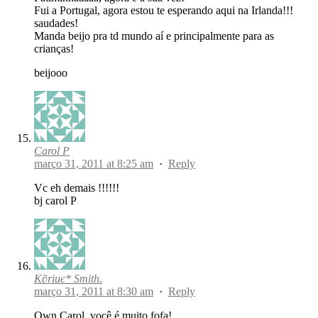
Fui a Portugal, agora estou te esperando aqui na Irlanda!!!
saudades!
Manda beijo pra td mundo aí e principalmente para as
crianças!
beijooo
Carol P
março 31, 2011 at 8:25 am
·
Reply
Vc eh demais !!!!!!
bj carol P
K∂riиє* Smith.
março 31, 2011 at 8:30 am
·
Reply
Own Carol, você é muito fofa!