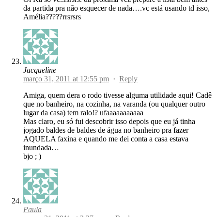
da partida pra não esquecer de nada….vc está usando td isso,
Amélia?????rrsrsrs
Jacqueline
março 31, 2011 at 12:55 pm
·
Reply
Amiga, quem dera o rodo tivesse alguma utilidade aqui! Cadê
que no banheiro, na cozinha, na varanda (ou qualquer outro
lugar da casa) tem ralo!? ufaaaaaaaaaaa
Mas claro, eu só fui descobrir isso depois que eu já tinha
jogado baldes de baldes de água no banheiro pra fazer
AQUELA faxina e quando me dei conta a casa estava
inundada…
bjo ; )
Paula