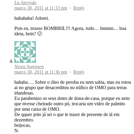
Lu Azevedo
março 30, 2011 at 11:33 pm
·
Reply
hahahaha! Adorei.
Pois eu, trouxe BOMBRIL!!! Agora, rodo… hmmm… boa
ideia, hein? 🙂
Nivea Sorensen
março 30, 2011 at 11:36 pm
·
Reply
hahaha…. Sobre o óleo de peroba eu nem sabia, mas eu estou
ai no grupo que desacreditou no tráfico de OMO para terras
irlandesas.
Eu parabenizo os seus dotes de dona-de-casa, porque eu nem
que tivesse cheirado outro pó, trocaria um vidro de palmito
por uma caixa de OMO.
De qquer jeito já sei o que te trazer de presente de lá em
dezembro.
beijocas,
N.