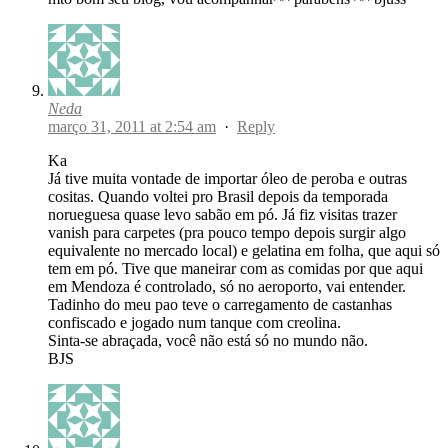
Neda
março 31, 2011 at 2:54 am
·
Reply
Ka
Já tive muita vontade de importar óleo de peroba e outras
cositas. Quando voltei pro Brasil depois da temporada
norueguesa quase levo sabão em pó. Já fiz visitas trazer
vanish para carpetes (pra pouco tempo depois surgir algo
equivalente no mercado local) e gelatina em folha, que aqui só
tem em pó. Tive que maneirar com as comidas por que aqui
em Mendoza é controlado, só no aeroporto, vai entender.
Tadinho do meu pao teve o carregamento de castanhas
confiscado e jogado num tanque com creolina.
Sinta-se abraçada, você não está só no mundo não.
BJS