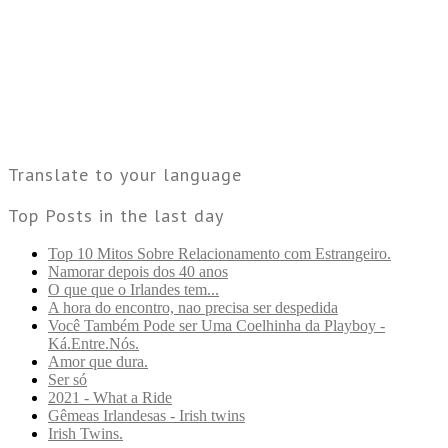
Translate to your language
Top Posts in the last day
Top 10 Mitos Sobre Relacionamento com Estrangeiro.
Namorar depois dos 40 anos
O que que o Irlandes tem...
A hora do encontro, nao precisa ser despedida
Você Também Pode ser Uma Coelhinha da Playboy -
Ká.Entre.Nós.
Amor que dura.
Ser só
2021 - What a Ride
Gêmeas Irlandesas - Irish twins
Irish Twins.