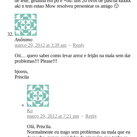
de leite, gelatina em pó e +ou- uns 20 ovos de pascoa kkkkk
aki n tem entao Mow resolveu presentear os amigo 🙂
Anônimo
março 29, 2012 at 3:39 am
·
Reply
Oii… quero saber como levar arroz e feijão na mala sem dar
problemas!!! Please!!!
bjooss,
Priscila
Ka
março 29, 2012 at 7:21 pm
·
Reply
Olá, Priscila.
Normalmente eu trago sem problemas na mala que eu