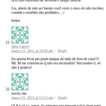
fica com cheirinho de novinha e limpa! delícia!
Lis, aleem de não ser barato você corre o risco de não receber,
comida e remédio são proibidos…:/
beijos
Miss Cherry
março 31, 2011 at 10:39 am
·
Reply
Eu queria levar pia prum tanque do lado de fora de casa!!!!
Mr. M me convenceu q não era necessário! Necessário é, só
não é pratico!
maria rita
março 31, 2011 at 12:15 pm
·
Reply
Oi Ká só vc..rsrsrs. da próxima vez prepare a lista bem antes