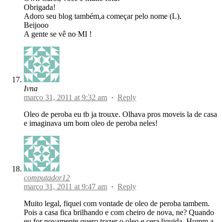
Obrigada!
Adoro seu blog também,a começar pelo nome (L).
Beijooo
A gente se vê no MI !
Ivna
março 31, 2011 at 9:32 am
·
Reply
Oleo de peroba eu tb ja trouxe. Olhava pros moveis la de casa
e imaginava um bom oleo de peroba neles!
computador12
março 31, 2011 at 9:47 am
·
Reply
Muito legal, fiquei com vontade de oleo de peroba tambem.
Pois a casa fica brilhando e com cheiro de nova, ne? Quando
eu for novamente quero trazer o oleo e cera liquida. Humm a