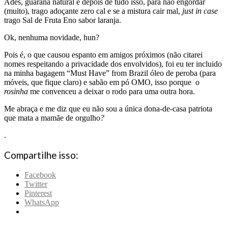
Ades, guaraná natural e depois de tudo isso, para não engordar
(muito), trago adoçante zero cal e se a mistura cair mal,
just in case
trago Sal de Fruta Eno sabor laranja.
Ok, nenhuma novidade, hun?
Pois é, o que causou espanto em amigos próximos (não citarei
nomes respeitando a privacidade dos envolvidos), foi eu ter incluido
na minha bagagem “Must Have” from Brazil óleo de peroba (para
móveis, que fique claro) e sabão em pó OMO, isso porque o
rosinha
me convenceu a deixar o rodo para uma outra hora.
Me abraça e me diz que eu não sou a única dona-de-casa patriota
que mata a mamãe de orgulho
?
.
Compartilhe isso:
Facebook
Twitter
Pinterest
WhatsApp