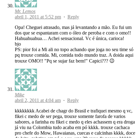
Mr. Lemos
abril 1, 2011 at 5:52 pm
·
Reply
Opa! Cheguei atrasado, mas já levantando a mão. Eu fui um
dos que se espantaram com o óleo de peroba e com o omo!!
Hahuahuahua… Achei sensacional. Vc é única, carioca!
bjo
PS: pior foi a Mi ali no topo achando que joga no seu time só
pq trouxe comida. Mi, comida todo mundo traz. A doida aqui
trouxe OMO!! "Pq se sujar faz bem!" Capici??? 😉
Mike
abril 2, 2011 at 4:04 am
·
Reply
kkkkkkkk Acabei de chagr do Brasil e trafiquei mesmo q vc,
fikei c medo de ser pega, trouxe somente farofa de varios
sabores, a farinha eu fikei c medo q eles achassem q era droga
já viu na Colombia tudo acaba em pó kkkk. trouxe cachaca
pro chefe do Mow, Hawaianas, cuecas e calcinhas kkkk, doce