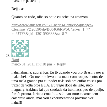
massa de pastel! =)
Beijocas
Quanto ao rodo, olha so oque eu achei na amazom
http://www.amazon.co.uk/Charles-Bentley-Squeegee-
Cleaning-VZ20590/dp/B004G6RW5U/ref=sr_1_7?
ie=UTF8&qid=1301590338&sr=8-7
Nani
março 31, 2011 at 8:18 pm
·
Reply
hahahahaaha, adorei Ka. Eu tb quando vou pro Brasil trago a
mala cheia. Ou melhor, levo uma mala com roupas dentro de
uma mala grande pra eu poder te-la soh pra enfiar coisas pra
trazer de volta pros EUA. Eu trago doce de leite, suco
maguary, trakinas (ai que saudade da trakinas), pao de queijo,
farofa pronta, farinha crua tb… soh nao trouxe carne nem
calabresa ainda, mas vou experimentar da proxima vez,
haha!!!