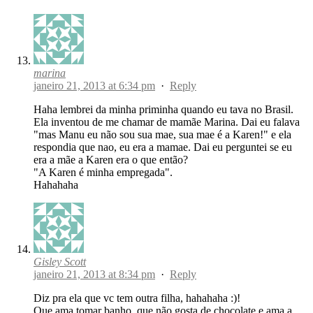
marina
janeiro 21, 2013 at 6:34 pm
·
Reply
Haha lembrei da minha priminha quando eu tava no Brasil.
Ela inventou de me chamar de mamãe Marina. Dai eu falava
"mas Manu eu não sou sua mae, sua mae é a Karen!" e ela
respondia que nao, eu era a mamae. Dai eu perguntei se eu
era a mãe a Karen era o que então?
"A Karen é minha empregada".
Hahahaha
Gisley Scott
janeiro 21, 2013 at 8:34 pm
·
Reply
Diz pra ela que vc tem outra filha, hahahaha :)!
Que ama tomar banho, que não gosta de chocolate e ama a