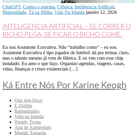
ChatGPT
,
Contra o sistema
,
Crônica
,
Inteligencia Artificial
,
Maternidade
,
Tá na Mídia
,
Vida Na Irlanda
janeiro 12, 2026
INTELIGENCIA ARTIFICIAL – SE CORRER O
BICHO PEGA, SE FICAR O BICHO COME.
Eu sou Assistente Executiva. Não “trabalho como” – eu sou.
Assistente Executiva é tipo jogador de futebol: dá pra treinar, claro,
mas o talento mesmo já vem de fábrica. E eu vim com esse chip
instalado. Eu amo o que faço. Organizo agendas, viagens, casas,
vidas, finanças e crises existenciais […]
Ká Entre Nós Por Karine Keogh
Que seja Doce
E-Dublin
Barbaridades
Vida na Irlanda
Trendy Twins
Ana de Amsterdam
Mamãe Tagarela