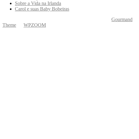
Sobre a Vida na Irlanda
Carol e suas Baby Bobeiras
Copyright © 2026 Ká Entre Nós Por Karine Keogh
—
Gourmand
Theme
by
WPZOOM