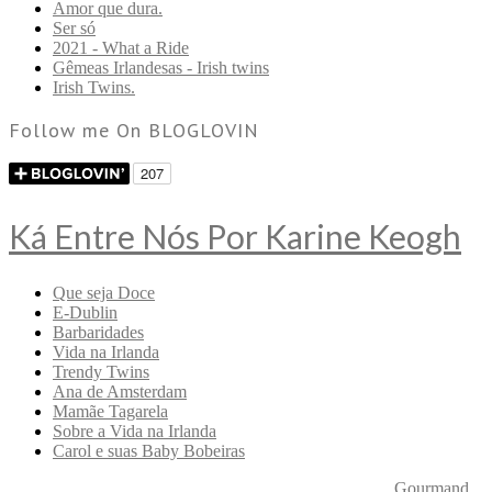
Amor que dura.
Ser só
2021 - What a Ride
Gêmeas Irlandesas - Irish twins
Irish Twins.
Follow me On BLOGLOVIN
Ká Entre Nós Por Karine Keogh
Que seja Doce
E-Dublin
Barbaridades
Vida na Irlanda
Trendy Twins
Ana de Amsterdam
Mamãe Tagarela
Sobre a Vida na Irlanda
Carol e suas Baby Bobeiras
Copyright © 2026 Ká Entre Nós Por Karine Keogh
—
Gourmand