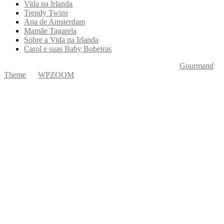
Vida na Irlanda
Trendy Twins
Ana de Amsterdam
Mamãe Tagarela
Sobre a Vida na Irlanda
Carol e suas Baby Bobeiras
Copyright © 2026 Ká Entre Nós Por Karine Keogh
—
Gourmand
Theme
by
WPZOOM