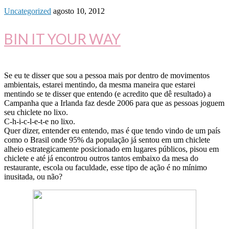
Uncategorized
agosto 10, 2012
BIN IT YOUR WAY
Se eu te disser que sou a pessoa mais por dentro de movimentos
ambientais, estarei mentindo, da mesma maneira que estarei
mentindo se te disser que entendo (e acredito que dê resultado) a
Campanha que a Irlanda faz desde 2006 para que as pessoas joguem
seu chiclete no lixo.
C-h-i-c-l-e-t-e no lixo.
Quer dizer, entender eu entendo, mas é que tendo vindo de um país
como o Brasil onde 95% da população já sentou em um chiclete
alheio estrategicamente posicionado em lugares públicos, pisou em
chiclete e até já encontrou outros tantos embaixo da mesa do
restaurante, escola ou faculdade, esse tipo de ação é no mínimo
inusitada, ou não?