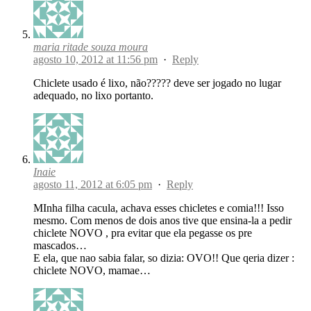
maria ritade souza moura
agosto 10, 2012 at 11:56 pm
·
Reply
Chiclete usado é lixo, não????? deve ser jogado no lugar
adequado, no lixo portanto.
Inaie
agosto 11, 2012 at 6:05 pm
·
Reply
MInha filha cacula, achava esses chicletes e comia!!! Isso
mesmo. Com menos de dois anos tive que ensina-la a pedir
chiclete NOVO , pra evitar que ela pegasse os pre
mascados…
E ela, que nao sabia falar, so dizia: OVO!! Que qeria dizer :
chiclete NOVO, mamae…