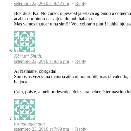
setembro 22, 2010 at 8:42 pm
·
Reply
Boa dica, Ka. No curso, o pessoal ja estava agitando a comemo
acabar dormindo na sarjeta do pub hahaha.
Mas vamos marcar uma sim!!! Vou cobrar o pint!! hahha bjuuss
K∂riиє* Smith.
setembro 22, 2010 at 9:36 pm
·
Reply
Ai Nathiane, obrigada!
Somos as vezes -na maioria até-cultura in-útil, mas tá valendo,
beijoca
Cath, pois é, a melhor desculpa deles pra beber, é ter nascido i
brunahagemann
setembro 23, 2010 at 7:09 pm
·
Reply