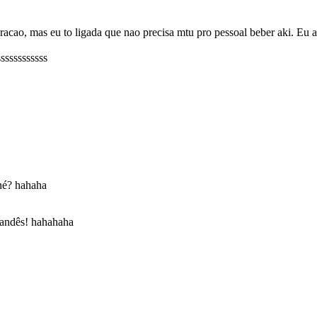
racao, mas eu to ligada que nao precisa mtu pro pessoal beber aki. Eu
sssssssssss
 né? hahaha
rlandês! hahahaha