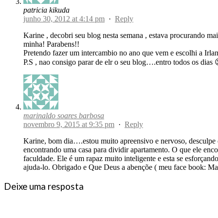
patricia kikuda
junho 30, 2012 at 4:14 pm
·
Reply
Karine , decobri seu blog nesta semana , estava procurando ma
minha! Parabens!!
Pretendo fazer um intercambio no ano que vem e escolhi a Irla
P.S , nao consigo parar de elr o seu blog….entro todos os dias 
marinaldo soares barbosa
novembro 9, 2015 at 9:35 pm
·
Reply
Karine, bom dia….estou muito apreensivo e nervoso, desculpe d
encontrando uma casa para dividir apartamento. O que ele enco
faculdade. Ele é um rapaz muito inteligente e esta se esforçan
ajuda-lo. Obrigado e Que Deus a abençõe ( meu face book: M
Deixe uma resposta