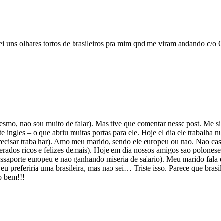
rei uns olhares tortos de brasileiros pra mim qnd me viram andando c/o
mesmo, nao sou muito de falar). Mas tive que comentar nesse post. Me 
te ingles – o que abriu muitas portas para ele. Hoje el dia ele trabal
cisar trabalhar). Amo meu marido, sendo ele europeu ou nao. Nao case
ados ricos e felizes demais). Hoje em dia nossos amigos sao poloneses,
ssaporte europeu e nao ganhando miseria de salario). Meu marido fala q
 preferiria uma brasileira, mas nao sei… Triste isso. Parece que brasile
o bem!!!