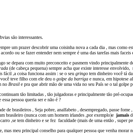
bvias são interessantes.
empre um prazer descobrir uma coisinha nova a cada dia , mas como estam
m acordo ou se fazer entender nem sempre é uma das tarefas mais facei
ngo se depara com muito preconceito e pasmem vindo principalmente dos
irada
(de cabeça pequena) sempre acha que existe interesse envolvido, 
 fácil ,a coisa funciona assim : se o seu
gringo
tem dinheiro você tá da
 você teve filho com ele deu o
golpe da barriga
e nunca, em hipotese a
em no
Brasil
e pra que abrir mão de uma vida no seu País se o tal golpe 
ntinuam tão limitadas , tão julgadoras e principalmente tão pré-ocupada
e essa pessoa queria ser e não é ?
e de brasileiros , Seja pobre, analfabeto , desempregado, passe fome , s
om um brasileiro (nunca com um homem irlandes ,por exemplo)e
jamais
d
 carro ,se tem dinheiro e se fez faculdade (mais de uma então , super p
e, mas meu principal conselho para qualquer pessoa que venha morar no