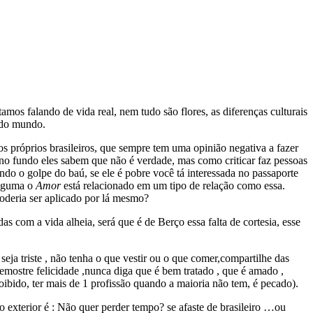
os falando de vida real, nem tudo são flores, as diferenças culturais
s do mundo.
 próprios brasileiros, que sempre tem uma opinião negativa a fazer
no fundo eles sabem que não é verdade, mas como criticar faz pessoas
ndo o golpe do baú, se ele é pobre você tá interessada no passaporte
lguma o
Amor
está relacionado em um tipo de relação como essa.
poderia ser aplicado por lá mesmo?
s com a vida alheia, será que é de Berço essa falta de cortesia, esse
eja triste , não tenha o que vestir ou o que comer,compartilhe das
emostre felicidade ,nunca diga que é bem tratado , que é amado ,
roibido, ter mais de 1 profissão quando a maioria não tem, é pecado).
 exterior é : Não quer perder tempo? se afaste de brasileiro …ou