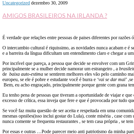
Uncategorized
dezembro 30, 2009
AMIGOS BRASILEIROS NA IRLANDA ?
É verdade que relações entre pessoas de paises diferentes por razões ó
O intercambio cultural é riquissimo, as novidades nunca acabam e é s
e a barreira da língua dificultam um entendimento claro e chegar a u
Por incrível que pareça, a pessoa que decide se envolver com um Gri
principalmente se a mulher decide namorar um estrangeiro , a
brasile
de
baixa auto-estima
se sentirem melhores eles vão pelo caminho mais
europeu, se ele é pobre e estudante você é burra e
‘vai se dar mal’
,se
Bem, eu acho engraçado, principalmente porque gente com grana t
Eu tenho pena de pessoas que tiveram a oportunidade de viajar e que co
excesso de crítica, essa inveja que fere e que é provocada por tudo qu
Se você faz muita questão de ser aceita e respeitada em uma comunidad
mesmas opniões(isso inclui gostar do Lula), conte miséria , case c
nunca comente se frequenta restaurantes , se tem casa própria , se tem
Por essas e outras …Pode parecer meio anti patriotismo da minha part