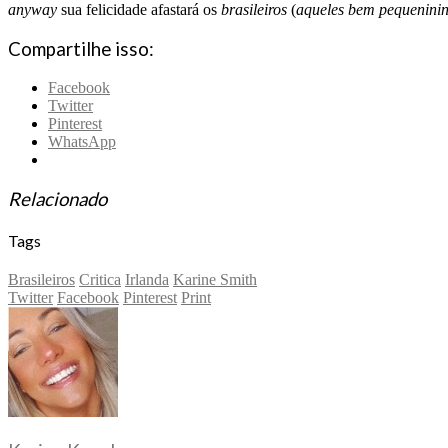
anyway
sua felicidade afastará os
brasileiros
(
aqueles bem pequenini
Compartilhe isso:
Facebook
Twitter
Pinterest
WhatsApp
Relacionado
Tags
Brasileiros
Critica
Irlanda
Karine Smith
Twitter
Facebook
Pinterest
Print