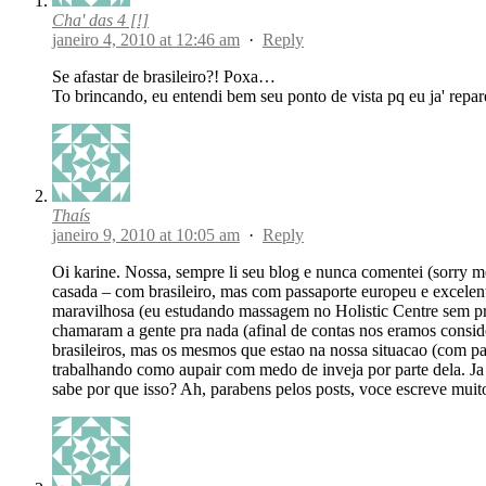
Cha' das 4 [!]
janeiro 4, 2010 at 12:46 am
·
Reply
Se afastar de brasileiro?! Poxa…
To brincando, eu entendi bem seu ponto de vista pq eu ja' repa
Thaís
janeiro 9, 2010 at 10:05 am
·
Reply
Oi karine. Nossa, sempre li seu blog e nunca comentei (sorry 
casada – com brasileiro, mas com passaporte europeu e excelen
maravilhosa (eu estudando massagem no Holistic Centre sem pre
chamaram a gente pra nada (afinal de contas nos eramos consider
brasileiros, mas os mesmos que estao na nossa situacao (com pa
trabalhando como aupair com medo de inveja por parte dela. Ja eu
sabe por que isso? Ah, parabens pelos posts, voce escreve muit