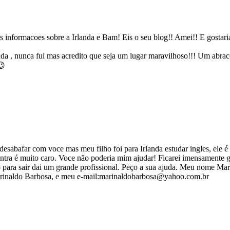
is informacoes sobre a Irlanda e Bam! Eis o seu blog!! Amei!! E gostar
nda , nunca fui mas acredito que seja um lugar maravilhoso!!! Um abrac
😉
esabafar com voce mas meu filho foi para Irlanda estudar ingles, ele
ntra é muito caro. Voce não poderia mim ajudar! Ficarei imensamente g
do para sair dai um grande profissional. Peço a sua ajuda. Meu nome Ma
arinaldo Barbosa, e meu e-mail:marinaldobarbosa@yahoo.com.br