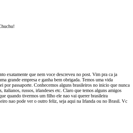
 Chuchu!
sinto exatamente que nem voce descreveu no post. Vim pra ca ja
ha numa grande empresa e ganha bem obrigada. Temos uma vida
i por passaporte. Conhecemos alguns brasileiros no inicio que nunca
 italianos, russos, irlandeses etc. Claro que temos alguns amigos
ue quando tivermos um filho ele nao vai querer brasileira
iro nao pode ver o outro feliz, seja aqui na Irlanda ou no Brasil. Vc