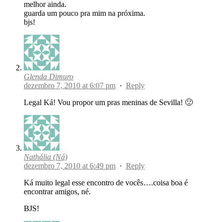
melhor ainda.
guarda um pouco pra mim na próxima.
bjs!
Glenda Dimuro
dezembro 7, 2010 at 6:07 pm
·
Reply
Legal Ká! Vou propor um pras meninas de Sevilla! 🙂
Nathália (Ná)
dezembro 7, 2010 at 6:49 pm
·
Reply
Ká muito legal esse encontro de vocês….coisa boa é
encontrar amigos, né.
BJS!