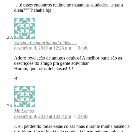
….é esses encontros realmente matam as saudades…mas a
dieta????hahaha bjs
Flávia - Compartilhando Idéias...
dezembro 9, 2010 at 12:23 pm
·
Reply
Adoro revelação de amigos ocultos! A melhor parte são as
descrições do amigo pra gente adivinhar.
Humm, que fotos deliciosas!!!!!
Bjs
Mr. Lemos
dezembro 9, 2010 at 10:04 pm
·
Reply
E eu perdendo todas essas coisas boas durante minha ausência
dos blogs. Quando vi tanta comida já imaginei que tinha aí