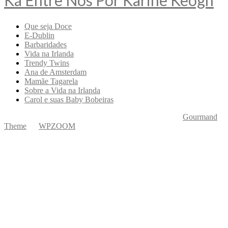
Ká Entre Nós Por Karine Keogh
Que seja Doce
E-Dublin
Barbaridades
Vida na Irlanda
Trendy Twins
Ana de Amsterdam
Mamãe Tagarela
Sobre a Vida na Irlanda
Carol e suas Baby Bobeiras
Copyright © 2026 Ká Entre Nós Por Karine Keogh
—
Gourmand
Theme
by
WPZOOM