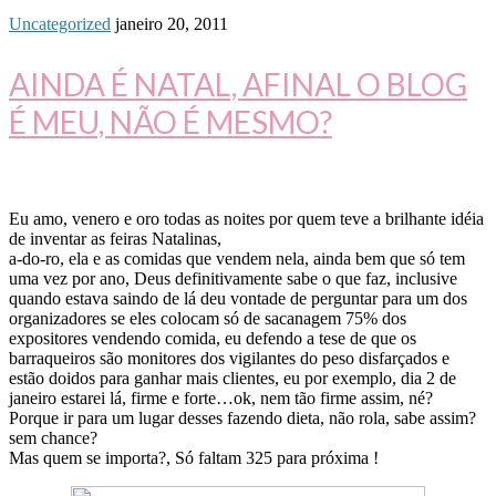
Uncategorized
janeiro 20, 2011
AINDA É NATAL, AFINAL O BLOG
É MEU, NÃO É MESMO?
Eu amo, venero e oro todas as noites por quem teve a brilhante idéia
de inventar as feiras Natalinas,
a-do-ro, ela e as comidas que vendem nela, ainda bem que só tem
uma vez por ano, Deus definitivamente sabe o que faz, inclusive
quando estava saindo de lá deu vontade de perguntar para um dos
organizadores se eles colocam só de sacanagem 75% dos
expositores vendendo comida, eu defendo a tese de que os
barraqueiros são monitores dos vigilantes do peso disfarçados e
estão doidos para ganhar mais clientes, eu por exemplo, dia 2 de
janeiro estarei lá, firme e forte…ok, nem tão firme assim, né?
Porque ir para um lugar desses fazendo dieta, não rola, sabe assim?
sem chance?
Mas quem se importa?, Só faltam 325 para próxima !