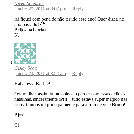
Nivea Sorensen
janeiro 20, 2011 at 8:07 pm
·
Reply
Ai fiquei com pena de não ter ido esse ano! Quer dizer, no
ano passado! 🙁
Beijos na barriga,
N.
Gisley Scott
janeiro 23, 2011 at 3:54 am
·
Reply
Haha, essa Karine!
Ow mulher, assim tu me coloca a perder com essas delícias
natalinas, sinceramente :P!!! – tudo estava super mágico nas
fotos, thumbs up principalmente para a foto de vc e Bruno!
Bjos!
Gi