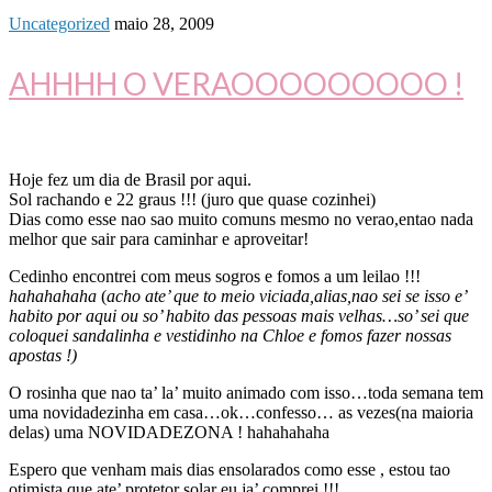
Uncategorized
maio 28, 2009
AHHHH O VERAOOOOOOOOO !
Hoje fez um dia de Brasil por aqui.
Sol rachando e 22 graus !!! (juro que quase cozinhei)
Dias como esse nao sao muito comuns mesmo no verao,entao nada
melhor que sair para caminhar e aproveitar!
Cedinho encontrei com meus sogros e fomos a um leilao !!!
hahahahaha
(
acho ate’ que to meio viciada,alias,nao sei se isso e’
habito por aqui ou so’ habito das pessoas mais velhas…so’ sei que
coloquei sandalinha e vestidinho na Chloe e fomos fazer nossas
apostas !)
O rosinha que nao ta’ la’ muito animado com isso…toda semana tem
uma novidadezinha em casa…ok…confesso… as vezes(na maioria
delas) uma NOVIDADEZONA ! hahahahaha
Espero que venham mais dias ensolarados como esse , estou tao
otimista que ate’ protetor solar eu ja’ comprei !!!