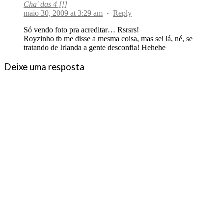
Cha' das 4 [!]
maio 30, 2009 at 3:29 am
·
Reply
Só vendo foto pra acreditar… Rsrsrs!
Royzinho tb me disse a mesma coisa, mas sei lá, né, se
tratando de Irlanda a gente desconfia! Hehehe
Deixe uma resposta