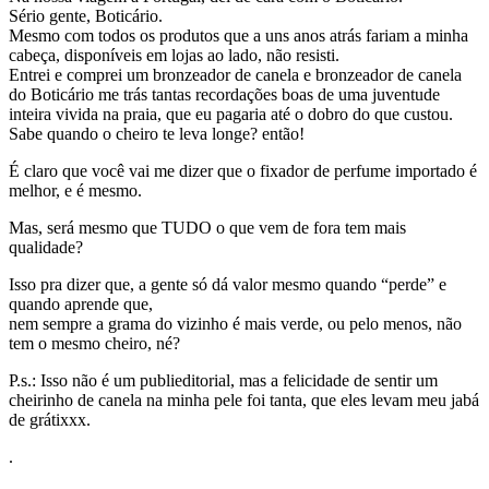
Sério gente, Boticário.
Mesmo com todos os produtos que a uns anos atrás fariam a minha
cabeça, disponíveis em lojas ao lado, não resisti.
Entrei e comprei um bronzeador de canela e bronzeador de canela
do Boticário me trás tantas recordações boas de uma juventude
inteira vivida na praia, que eu pagaria até o dobro do que custou.
Sabe quando o cheiro te leva longe? então!
É claro que você vai me dizer que o fixador de perfume importado é
melhor, e é mesmo.
Mas, será mesmo que TUDO o que vem de fora tem mais
qualidade?
Isso pra dizer que, a gente só dá valor mesmo quando “perde” e
quando aprende que,
nem sempre a grama do vizinho é mais verde, ou pelo menos, não
tem o mesmo cheiro, né?
P.s.: Isso não é um publieditorial, mas a felicidade de sentir um
cheirinho de canela na minha pele foi tanta, que eles levam meu jabá
de grátixxx.
.