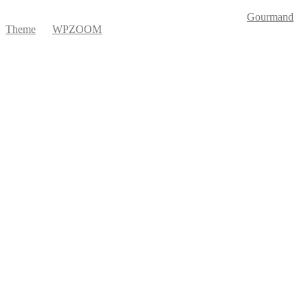
Copyright © 2026 Ká Entre Nós Por Karine Keogh
—
Gourmand
Theme
by
WPZOOM