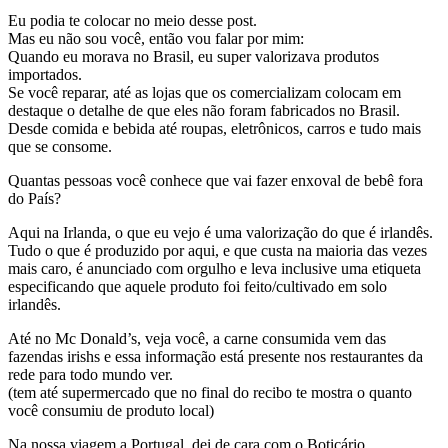
Eu podia te colocar no meio desse post.
Mas eu não sou você, então vou falar por mim:
Quando eu morava no Brasil, eu super valorizava produtos
importados.
Se você reparar, até as lojas que os comercializam colocam em
destaque o detalhe de que eles não foram fabricados no Brasil.
Desde comida e bebida até roupas, eletrônicos, carros e tudo mais
que se consome.
Quantas pessoas você conhece que vai fazer enxoval de bebê fora
do País?
Aqui na Irlanda, o que eu vejo é uma valorização do que é irlandês.
Tudo o que é produzido por aqui, e que custa na maioria das vezes
mais caro, é anunciado com orgulho e leva inclusive uma etiqueta
especificando que aquele produto foi feito/cultivado em solo
irlandês.
Até no Mc Donald’s, veja você, a carne consumida vem das
fazendas irishs e essa informação está presente nos restaurantes da
rede para todo mundo ver.
(tem até supermercado que no final do recibo te mostra o quanto
você consumiu de produto local)
Na nossa viagem a Portugal, dei de cara com o Boticário.