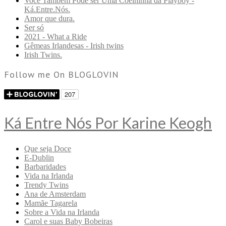
Você Também Pode ser Uma Coelhinha da Playboy -
Ká.Entre.Nós.
Amor que dura.
Ser só
2021 - What a Ride
Gêmeas Irlandesas - Irish twins
Irish Twins.
Follow me On BLOGLOVIN
Ká Entre Nós Por Karine Keogh
Que seja Doce
E-Dublin
Barbaridades
Vida na Irlanda
Trendy Twins
Ana de Amsterdam
Mamãe Tagarela
Sobre a Vida na Irlanda
Carol e suas Baby Bobeiras